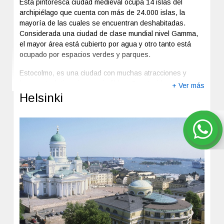
Esta pintoresca ciudad medieval ocupa 14 islas del
archipiélago que cuenta con más de 24.000 islas, la
mayoría de las cuales se encuentran deshabitadas.
Considerada una ciudad de clase mundial nivel Gamma,
el mayor área está cubierto por agua y otro tanto está
ocupado por espacios verdes y parques.
Estocolmo, es una ciudad con muchas atracciones y
lugares turísticos imprescindibles. Construida sobre 14
+ Ver más
islas y 54 puentes, Estocolmo es una de las ciudades
Helsinki
más bonitas de Escandinavia gracias a su geografía
única y a sus majestuosos monumentos cargados de
historia. La capital de Suecia combina el moderno estilo
de vida nórdico con lugares como Gamla Stan, donde
parece que el tiempo se ha detenido.
Estocolmo es una ciudad que desprende arte y cultura en
cada rincón. Sin ir más lejos, la galería de arte más larga
Previous
Next
del mundo.