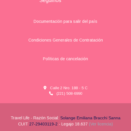
Seguinos
Documentación para salir del país
Condiciones Generales de Contratación
Políticas de cancelación
Calle 2 Nro. 188 - 5 C
(221) 508-6990
Travel Life - Razón Social:
Solange Emiliana Bracchi Sanna
CUIT
27-29403119-2
- Legajo 18.637
(Ver licencia)