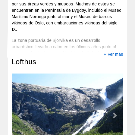
por sus áreas verdes y museos. Muchos de estos se
encuentran en la Península de Bygdøy, incluido el Museo
Marítimo Noruego junto al mar y el Museo de barcos
vikingos de Oslo, con embarcaciones vikingas del siglo
IX.
La zona portuaria de Bjorvika es un desarrollo
urbanístico llevado a cabo en los últimos años junto al
puerto y al este del centro histórico de Oslo, junto a la
+ Ver más
estación ferroviaria. Se han construido nuevo edificios de
Lofthus
muy moderna arquitectura entre los que el gran
protagonista, sin duda, es el muy espectacular edificio de
la Opera de Oslo, que se terminó en 2008, reflejo de la
Noruega más vanguardista.
El Parque Vigeland es uno de los sitios imprescindibles al
momento de visitar la ciudad, es un parque de esculturas
creado durante la primera mitad del siglo XX por el
escultor Gustav Vigeland, por encargo de ayuntamiento.
Previous
Next