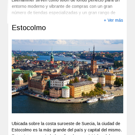
que la rodean. Además, diferentes parques permiten
entorno moderno y vibrante de compras con un gran
excursiones por los alrededores.
número de tiendas especializadas y un gran rango de
productos entre los que elegir. La ciudad cuenta
+ Ver más
con numerosos museos y centros culturales, como
Estocolmo
Maihaugen, el Museo Olímpico de Noruega o el Museo de
Arte de Lillehammer, y a 13 kilómetros del centro de la
ciudad puedes encontrar el Parque Familiar
Hunderfossen, con más de 50 actividades y atracciones
para todas las edades.
Previous
Next
Ubicada sobre la costa suroeste de Suecia, la ciudad de
Estocolmo es la más grande del país y capital del mismo.