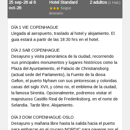
25 sep-26 al 6
Hotel Standard
2 adultos
(1 Hab.)
oct-26
Según
itinerario
DÍA 1 VIE COPENHAGUE
Llegada al aeropuerto, traslado al hotel y alojamiento. El
guia estará a partir de las 18:30 hrs en el hotel.
DÍA 2 SAB COPENHAGUE
Desayuno y visita panorámica de la ciudad, recorriendo
sus principales monumentos y lugares históricos como la
Plaza del Ayuntamiento, el Palacio de Christiansborg
(actual sede del Parlamento), la Fuente de la diosa
Gefion, el puerto Nyhavn con sus pintorescas y coloridas
casas del siglo XVII, y cómo no, el emblema de la ciudad,
la famosa Sirenita. Opcionalmente, podremos visitar el
majestuoso Castillo Real de Frederiksborg, en el norte de
Selandia. Tarde libre. Alojamiento.
DÍA 3 DOM COPENHAGUE-OSLO
Desayuno y mañana libre hasta la salida hacia el puerto
para embarcar en el crucero NORDIC para navegar por el