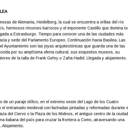
ILEA
sas de Alemania, Heidelberg, la cual se encuentra a orillas del río
aís, hermosos rincones barrocos y el imponente Castillo que domina t
 llegada a Estrasburgo. Tiempo para conocer una de las ciudades más
sacia y sede del Parlamento Europeo. Continuación hacia Basilea. Las
o del Ayuntamiento son las joyas arquitectónicas que guarda una de las
cida por su amplísima oferta cultural, sus exquisitos museos, su
utores de la talla de Frank Gehry o Zaha Hadid. Llegada y alojamiento
 de un paraje idílico, en el extremo oeste del Lago de los Cuatro
n el entramado medieval con fachadas pintadas y reformadas durante e
za del Ciervo o la Plaza de los Molinos, el antiguo centro de la ciudad
na italiana del país para cruzar la frontera a Como, atravesando una
. Alojamiento.