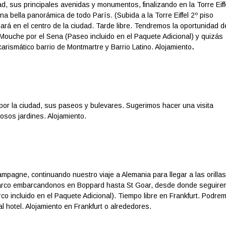
ad, sus principales avenidas y monumentos, finalizando en la Torre Eiff
a bella panorámica de todo París. (Subida a la Torre Eiffel 2º piso
inará en el centro de la ciudad. Tarde libre. Tendremos la oportunidad d
ouche por el Sena (Paseo incluido en el Paquete Adicional) y quizás
arismático barrio de Montmartre y Barrio Latino. Alojamiento
.
or la ciudad, sus paseos y bulevares. Sugerimos hacer una visita
mosos jardines. Alojamiento.
pagne, continuando nuestro viaje a Alemania para llegar a las orillas
 barco embarcandonos en Boppard hasta St Goar, desde donde seguir
co incluido en el Paquete Adicional). Tiempo libre en Frankfurt. Podre
al hotel. Alojamiento en Frankfurt o alrededores.