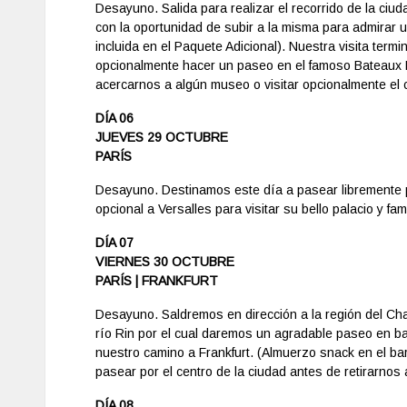
Desayuno. Salida para realizar el recorrido de la ciud
con la oportunidad de subir a la misma para admirar un
incluida en el Paquete Adicional). Nuestra visita term
opcionalmente hacer un paseo en el famoso Bateaux M
acercarnos a algún museo o visitar opcionalmente el c
DÍA 06
JUEVES 29 OCTUBRE
PARÍS
Desayuno. Destinamos este día a pasear libremente p
opcional a Versalles para visitar su bello palacio y fa
DÍA 07
VIERNES 30 OCTUBRE
PARÍS | FRANKFURT
Desayuno. Saldremos en dirección a la región del Cham
río Rin por el cual daremos un agradable paseo en
nuestro camino a Frankfurt. (Almuerzo snack en el bar
pasear por el centro de la ciudad antes de retirarnos 
DÍA 08