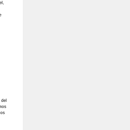
el,
e
 del
emos
mos