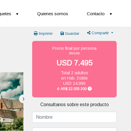
uetes
Quienes somos
Contacto
Compartir
Imprimir
Guardar
Precio final por persona
desde
USD 7.495
Total 2 adultos
en Hab. Doble
USD 14.990
ó
AR$ 22.035.300
Consultanos sobre este producto