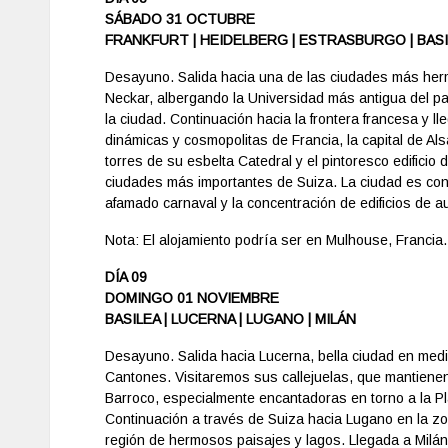
SÁBADO 31 OCTUBRE
FRANKFURT | HEIDELBERG | ESTRASBURGO | BAS
Desayuno. Salida hacia una de las ciudades más hermo
Neckar, albergando la Universidad más antigua del p
la ciudad. Continuación hacia la frontera francesa y
dinámicas y cosmopolitas de Francia, la capital de Al
torres de su esbelta Catedral y el pintoresco edifici
ciudades más importantes de Suiza. La ciudad es cono
afamado carnaval y la concentración de edificios de a
Nota: El alojamiento podría ser en Mulhouse, Francia.
DÍA 09
DOMINGO 01 NOVIEMBRE
BASILEA | LUCERNA | LUGANO | MILÁN
Desayuno. Salida hacia Lucerna, bella ciudad en medio
Cantones. Visitaremos sus callejuelas, que mantiene
Barroco, especialmente encantadoras en torno a la Pla
Continuación a través de Suiza hacia Lugano en la zo
región de hermosos paisajes y lagos. Llegada a Milán