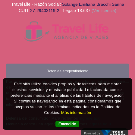
Travel Life - Razón Social:
Solange Emiliana Bracchi Sanna
CUIT
27-29403119-2
- Legajo 18.637
(Ver licencia)
Boton de arrepentimiento
Podés cancelar tus compras realizadas de forma online o telefonica
Este sitio utiliza cookies propias y de terceros para mejorar
dentro de un plazo máximo de 10 días desde la fecha que
nuestros servicios y mostrarte publicidad relacionada con tus
realizaste la compra (Disp.954/2025). Según decreto 809/2024 las
preferencias mediante el análisis de tus hábitos de navegación.
tarifas aéreas se rigen por política tarifaria de la compañía aérea
Si continúas navegando en esta página, consideramos que
informada antes de la contratación.
aceptas su uso en los términos indicados en la Política de
Cookies.
Más información
Defensa del consumidor. Para reclamos
ingrese aquí
Entendido
Denuncia contra una agencia. Para reclamos
ingrese aquí