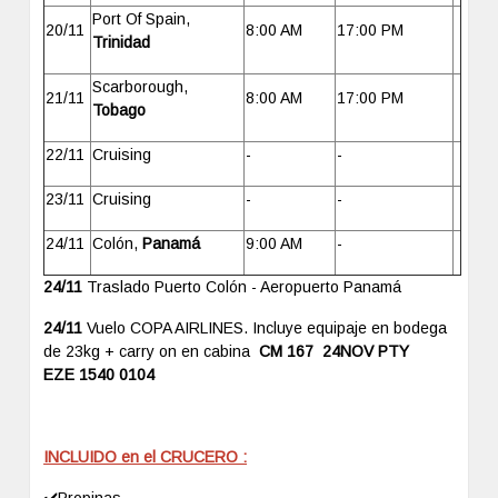
Port Of Spain,
20/11
8:00 AM
17:00 PM
Trinidad
Scarborough,
21/11
8:00 AM
17:00 PM
Tobago
22/11
Cruising
-
-
23/11
Cruising
-
-
24/11
Colón,
Panamá
9:00 AM
-
24/11
Traslado Puerto Colón - Aeropuerto Panamá
24/11
Vuelo COPA AIRLINES. Incluye equipaje en bodega
de 23kg + carry on en cabina
CM 167 24NOV PTY
EZE 1540 0104
INCLUIDO en el CRUCERO :