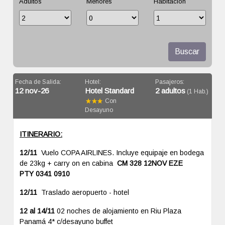
Adultos
Menores
Habitación
Buscar
Fecha de Salida:
Hotel:
Pasajeros:
12 nov-26
Hotel Standard
2 adultos
(1 Hab.)
Con
Desayuno
ITINERARIO:
12/11
Vuelo COPA AIRLINES. Incluye equipaje en bodega
de 23kg + carry on en cabina
CM 328 12NOV EZE
PTY 0341 0910
12/11
Traslado aeropuerto - hotel
12 al 14/11
02 noches de alojamiento en Riu Plaza
Panamá 4* c/desayuno buffet