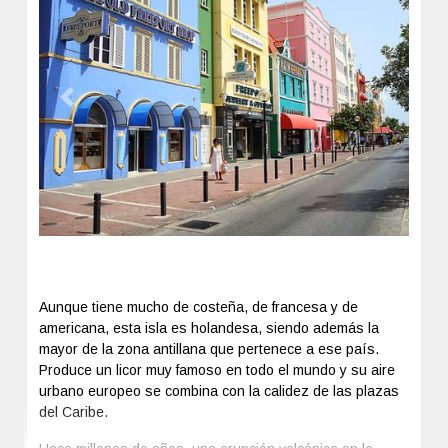
20.000 flamencos.
El sur es llano. Y también dentro de la isla se puede
apreciar la flora y la fauna protegida, en el Parque
Nacional de 55 km2 creado en 1969, y donde se han
Previous
Next
detectado más de 195 especies de aves.
Al Oeste de Bonaire, muy cercana a la costa, está la
pequeña isla de Klein Bonaire, la cual está deshabitada y
rodeada de playas, cuevas, refugio de una colonia de
tortugas y arrecifes de coral en un mar calmado, pues la
costa oeste está protegida de los vientos.
Aunque tiene mucho de costeña, de francesa y de
americana, esta isla es holandesa, siendo además la
mayor de la zona antillana que pertenece a ese país.
Produce un licor muy famoso en todo el mundo y su aire
urbano europeo se combina con la calidez de las plazas
del Caribe.