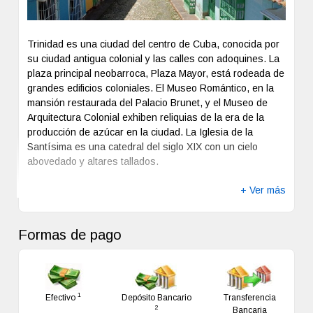
promedio de la temperatura es de 27 grados C.
Se recomiendan vestir con ropa liviana. Si viene a
Trinidad es una ciudad del centro de Cuba, conocida por
Panamá en plan de negocios puede utilizar: un saco
su ciudad antigua colonial y las calles con adoquines. La
liviano para los hombres y un traje o conjunto de pantalón
plaza principal neobarroca, Plaza Mayor, está rodeada de
para las mujeres. Si desea visitar las hermosas playas o
grandes edificios coloniales. El Museo Romántico, en la
realizar un city tour: ropa fresca, un sombrero y lentes de
mansión restaurada del Palacio Brunet, y el Museo de
sol son ideales.
Arquitectura Colonial exhiben reliquias de la era de la
producción de azúcar en la ciudad. La Iglesia de la
Puede llegar a Panamá a través de líneas aéreas: Copa
Santísima es una catedral del siglo XIX con un cielo
Airlines, Continental Airlines, American Airlines e Iberia
abovedado y altares tallados.
tienen varios vuelos al país diariamente. Vía terrestre:
manejando se puede llegar por Vía Interamericana, la
+ Ver más
cual recorre Centroamérica. Vía marítima, puede
desembarcar en alguno de los puertos de nuestro país.
Formas de pago
1
Efectivo
Depósito Bancario
Transferencia
2
Bancaria