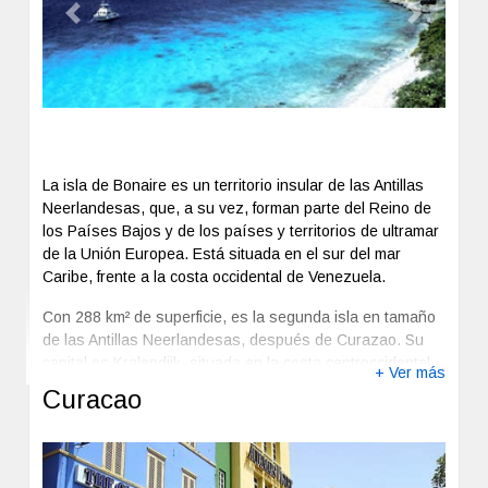
la industria turística de Aruba, por lo que muchos de los
Previous
Next
hoteles más importantes de la isla se encuentran cerca
de esta playa. Lo mejor que se puede hacer aquí es
disfrutar del sol en las blancas arenas donde la sombra
de las palmeras y las palapas es perfecta para la hora de
más calor.
La isla de Bonaire es un territorio insular de las Antillas
Neerlandesas, que, a su vez, forman parte del Reino de
los Países Bajos y de los países y territorios de ultramar
de la Unión Europea. Está situada en el sur del mar
Caribe, frente a la costa occidental de Venezuela.
Con 288 km² de superficie, es la segunda isla en tamaño
de las Antillas Neerlandesas, después de Curazao. Su
capital es Kralendijk, situada en la costa centroccidental
+ Ver más
de la isla.
Curacao
La isla está recorridas por senderos y caminos. En su
interior se hallan lagos de aguas saladas. Uno de los
más atractivos es el Lago Goto, habitados por unos