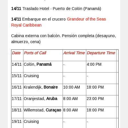
14/11
Traslado Hotel - Puerto de Colón (Panamá)
14/11
Embarque en el crucero
Grandeur of the Seas
Royal Caribbean
Cabina externa con balcón. Pensión completa (desayuno,
almuerzo, cena)
Date
Ports of Call
Arrival Time
Departure Time
14/11
Colón,
Panamá
-
4:00 PM
15/11
Cruising
-
-
16/11
Kralendijk,
Bonaire
10:00 AM
18:00 PM
17/11
Oranjestad,
Aruba
8:00 AM
23:00 PM
18/11
Willemstad,
Curaçao
8:00 AM
18:00 PM
19/11
Cruising
-
-