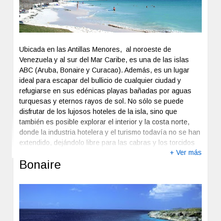
Ubicada en las Antillas Menores, al noroeste de
Venezuela y al sur del Mar Caribe, es una de las islas
ABC (Aruba, Bonaire y Curacao). Además, es un lugar
ideal para escapar del bullicio de cualquier ciudad y
refugiarse en sus edénicas playas bañadas por aguas
turquesas y eternos rayos de sol. No sólo se puede
disfrutar de los lujosos hoteles de la isla, sino que
también es posible explorar el interior y la costa norte,
donde la industria hotelera y el turismo todavía no se han
extendido, dejándolo libre para las cabras y los torcidos
+ Ver más
árboles dividivi.
Bonaire
La temperatura tropical, suavizada por los vientos alisios,
ronda los 25 grados centígrados de media, siendo su
temporada alta la comprendida entre los meses de
diciembre y abril.
En la Playa de Palm Beach se encuentra en el centro de