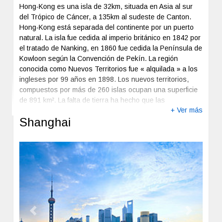
Hong-Kong es una isla de 32km, situada en Asia al sur
del Trópico de Cáncer, a 135km al sudeste de Canton.
Hong-Kong está separada del continente por un puerto
natural. La isla fue cedida al imperio británico en 1842 por
el tratado de Nanking, en 1860 fue cedida la Península de
Kowloon según la Convención de Pekín. La región
conocida como Nuevos Territorios fue « alquilada » a los
ingleses por 99 años en 1898. Los nuevos territorios,
compuestos por más de 260 islas ocupan una superficie
de 891 km². La falta de tierra ha hecho que las
+ Ver más
actividades económicas de Hong-Kong se desarrollen en
Shanghai
el mar sobre todo en la isla de Hong-Kong y en Kowloon.
Previous
Next