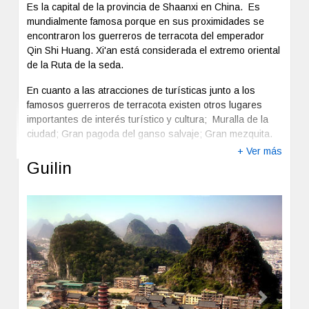
Shanghái aún conserva retales de su pasado tradicional
Es la capital de la provincia de Shaanxi en China. Es
que lo convierten en un destino exótico, lejano y
mundialmente famosa porque en sus proximidades se
desconocido. Actualmente Shanghái funciona como cruce
encontraron los guerreros de terracota del emperador
de culturas que la convierten en un enclave cosmopolita y
Qin Shi Huang. Xi'an está considerada el extremo oriental
abierto que tiene mucho que ofrecer a sus visitantes.
de la Ruta de la seda.
Shanghái posee un aspecto cambiante que se renueva
En cuanto a las atracciones de turísticas junto a los
día a día con la construcción de imponentes rascacielos
famosos guerreros de terracota existen otros lugares
que emergen en el área de Pudong, entre los que
importantes de interés turístico y cultura; Muralla de la
destacan la peculiar Torre de la Televisión, el Shanghai
ciudad; Gran pagoda del ganso salvaje; Gran mezquita.
World Financial Center y la Torre Jin Mao.
+ Ver más
Como muestra del avance tecnológico de la ciudad,
Guilin
Shanghái es la única ciudad del mundo que cuenta con
un tren de levitación magnética. Este tren, conocido como
Maglev, es capaz de alcanzar una velocidad de 431
kilómetros por hora dejando estupefactos a sus viajeros.
Previous
Next