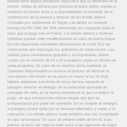
pueden tener alguna penalidad específica que se informará en el
mismo. Tarifas en dólares por persona en base doble, sujetas a
cambios sin previo aviso y a disponibilidad al momento de la
confirmación de la reserva y emisión de los tickets aéreos.
Consultar por suplemento en Single. Las tarifas no incluyen
percepción RG 5463 del 30% informadas por separado para el
caso que el pago sea en Pesos. Los tickets aéreos y reservas
hoteleras pueden sufrir modificaciones en caso de fuerza mayor
por las situaciones mundiales relacionadas al covid-19 y las
restricciones que impongan los gobiernos de cada nación. Las
salidas para considerarse grupales y acompañadas deben
contar con un mínimo de 15 o 20 pasajeros según se informe en
cada programa. En caso de no reunirse dicha cantidad, el
Operador Responsable se reserva el derecho de informar la
cancelación del mismo en un plazo no menor a los 15 días
hábiles anteriores a la fecha de inicio del tour, teniendo el
pasajero derecho al reintegro de la suma total abonada en
concepto de seña, en la misma moneda en la que se realizó el
pago, sin que corresponda realizar ningún otro tipo de
compensación por parte del operador. De no aceptar el reintegro,
el pasajero podrá optar por un itinerario alternativo y sujeto a re-
cotización. Los tickets aéreos serán emitidos una vez completado
el cupo de bloqueo. En caso de emitirse antes de los 61 días
previos al inicio del viaje se dará aviso a las agencias de viajes