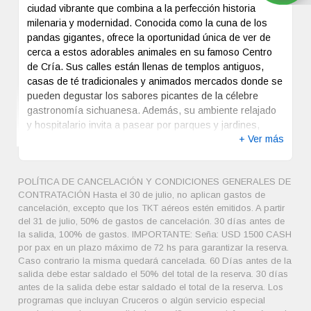
ciudad vibrante que combina a la perfección historia
milenaria y modernidad. Conocida como la cuna de los
pandas gigantes, ofrece la oportunidad única de ver de
cerca a estos adorables animales en su famoso Centro
de Cría. Sus calles están llenas de templos antiguos,
casas de té tradicionales y animados mercados donde se
pueden degustar los sabores picantes de la célebre
gastronomía sichuanesa. Además, su ambiente relajado
y hospitalario invita a pasear por parques y jardines,
+ Ver más
convirtiendo a Chengdú en un destino cautivador para
quienes buscan cultura, naturaleza y experiencias
auténticas en el corazón de China.
POLÍTICA DE CANCELACIÓN Y CONDICIONES GENERALES DE
CONTRATACIÓN Hasta el 30 de julio, no aplican gastos de
cancelación, excepto que los TKT aéreos estén emitidos. A partir
del 31 de julio, 50% de gastos de cancelación. 30 días antes de
la salida, 100% de gastos. IMPORTANTE: Seña: USD 1500 CASH
por pax en un plazo máximo de 72 hs para garantizar la reserva.
Caso contrario la misma quedará cancelada. 60 Días antes de la
salida debe estar saldado el 50% del total de la reserva. 30 días
antes de la salida debe estar saldado el total de la reserva. Los
programas que incluyan Cruceros o algún servicio especial