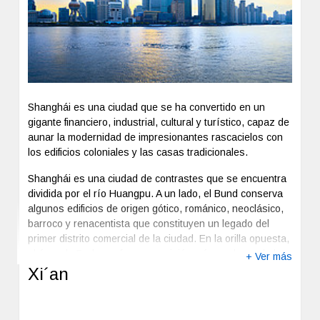
Shanghái es una ciudad que se ha convertido en un
gigante financiero, industrial, cultural y turístico, capaz de
aunar la modernidad de impresionantes rascacielos con
los edificios coloniales y las casas tradicionales.
Shanghái es una ciudad de contrastes que se encuentra
dividida por el río Huangpu. A un lado, el Bund conserva
algunos edificios de origen gótico, románico, neoclásico,
barroco y renacentista que constituyen un legado del
primer distrito comercial de la ciudad. En la orilla opuesta,
el área de Pudong ofrece una visión más moderna de la
+ Ver más
ciudad gracias al inconfundible skyline que forma una de
Xi´an
las imágenes más representativas de la ciudad.
Previous
Next
Aunque cada vez adquiere un aspecto más occidental,