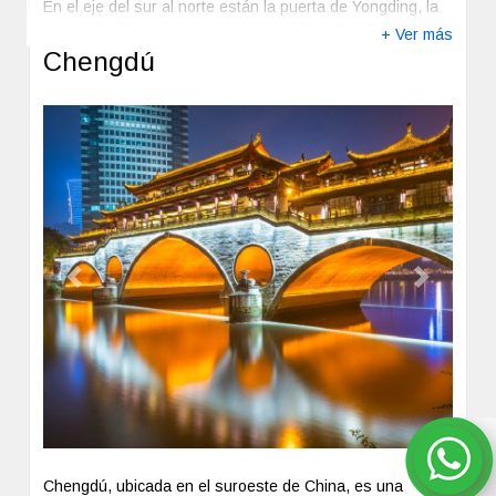
En el eje del sur al norte están la puerta de Yongding, la
puerta de Zhengyang, el presidente Mao Pasillo
+ Ver más
conmemorativo, el monumento a los héroes de la gente, a
Chengdú
la puerta de Tian'anmen, los cuales son algunos de los
cientos de atractivos turísticos que posee la ciudad.
Previous
Next
Chengdú, ubicada en el suroeste de China, es una